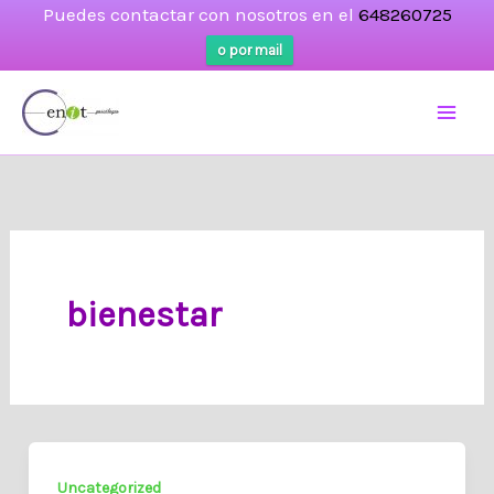
Puedes contactar con nosotros en el
648260725
o por mail
Ir
al
contenido
bienestar
Uncategorized