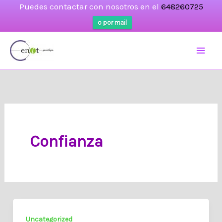
Puedes contactar con nosotros en el
648260725
o por mail
Ir
al
contenido
Confianza
Uncategorized