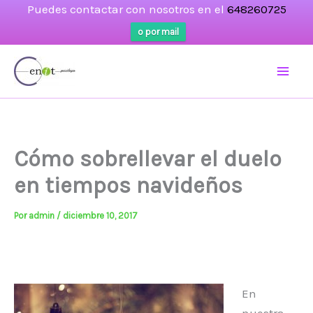
Puedes contactar con nosotros en el
648260725
o por mail
Ir
al
contenido
Cómo sobrellevar el duelo
en tiempos navideños
Por
admin
/
diciembre 10, 2017
En