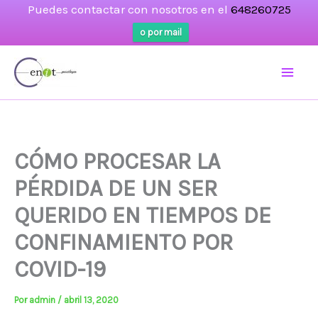
Puedes contactar con nosotros en el
648260725
o por mail
Ir
al
contenido
CÓMO PROCESAR LA
PÉRDIDA DE UN SER
QUERIDO EN TIEMPOS DE
CONFINAMIENTO POR
COVID-19
Por
admin
/
abril 13, 2020