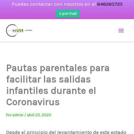
Puedes contactar con nosotros en el
648260725
o por mail
Ir
al
contenido
Pautas parentales para
facilitar las salidas
infantiles durante el
Coronavirus
Por
admin
/
abril 25, 2020
Desde el principio del levantamiento de este estado