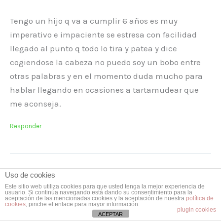
Tengo un hijo q va a cumplir 6 años es muy
imperativo e impaciente se estresa con facilidad
llegado al punto q todo lo tira y patea y dice
cogiendose la cabeza no puedo soy un bobo entre
otras palabras y en el momento duda mucho para
hablar llegando en ocasiones a tartamudear que
me aconseja.
Responder
Uso de cookies
Deja un comentario
Este sitio web utiliza cookies para que usted tenga la mejor experiencia de
usuario. Si continúa navegando está dando su consentimiento para la
aceptación de las mencionadas cookies y la aceptación de nuestra
política de
cookies
, pinche el enlace para mayor información.
Tu dirección de correo electrónico no será
plugin cookies
ACEPTAR
publicada.
Los campos obligatorios están marcados