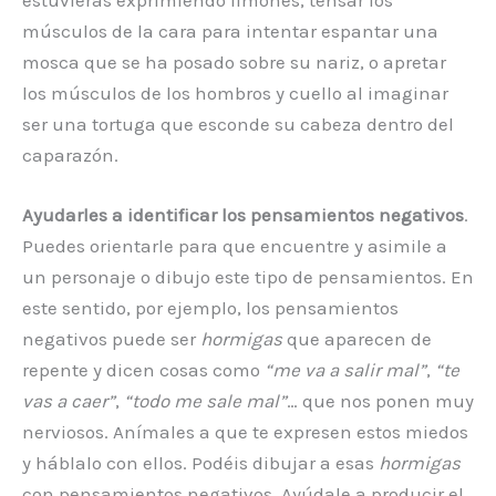
estuvieras exprimiendo limones, tensar los
músculos de la cara para intentar espantar una
mosca que se ha posado sobre su nariz, o apretar
los músculos de los hombros y cuello al imaginar
ser una tortuga que esconde su cabeza dentro del
caparazón.
Ayudarles a identificar los pensamientos negativos
.
Puedes orientarle para que encuentre y asimile a
un personaje o dibujo este tipo de pensamientos. En
este sentido, por ejemplo, los pensamientos
negativos puede ser
hormigas
que aparecen de
repente y dicen cosas como
“me va a salir mal”
,
“te
vas a caer”
,
“todo me sale mal”
… que nos ponen muy
nerviosos. Anímales a que te expresen estos miedos
y háblalo con ellos. Podéis dibujar a esas
hormigas
con pensamientos negativos. Ayúdale a producir el