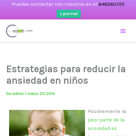
Puedes contactar con nosotros en el
648260725
o por mail
Ir
al
contenido
Estrategias para reducir la
ansiedad en niños
Por
admin
/
marzo 23, 2014
Posiblemente la
peor parte de la
ansiedad es