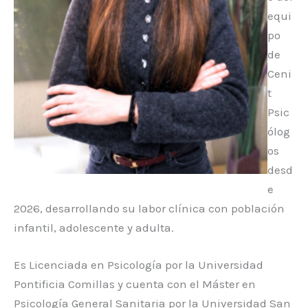
equi
po
de
Ceni
t
Psic
ólog
os
desd
e
2026, desarrollando su labor clínica con población
infantil, adolescente y adulta.
Es Licenciada en Psicología por la Universidad
Pontificia Comillas y cuenta con el Máster en
Psicología General Sanitaria por la Universidad San