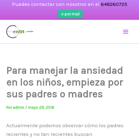
Puedes contactar con nosotros en el
648260725
o por mail
Ir
al
contenido
Para manejar la ansiedad
en los niños, empieza por
sus padres o madres
Por
admin
/
mayo 29, 2016
Actualmente podemos observar cómo los padres
recientes y no tan recientes buscan