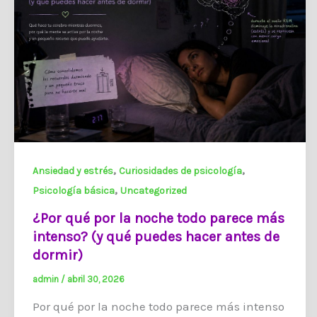
,
,
Ansiedad y estrés
Curiosidades de psicología
,
Psicología básica
Uncategorized
¿Por qué por la noche todo parece más
intenso? (y qué puedes hacer antes de
dormir)
admin
/
abril 30, 2026
Por qué por la noche todo parece más intenso