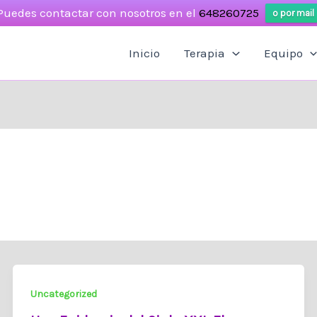
Puedes contactar con nosotros en el
648260725
o por mail
Inicio
Terapia
Equipo
Uncategorized