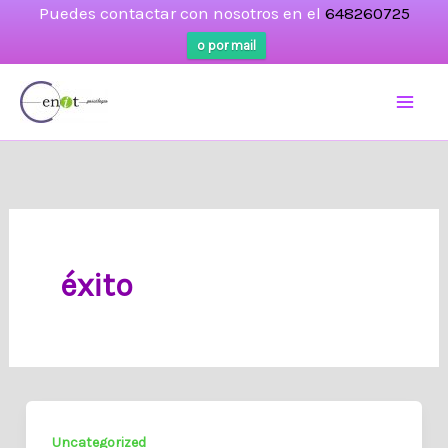
Puedes contactar con nosotros en el
648260725
o por mail
Ir
al
contenido
éxito
Uncategorized