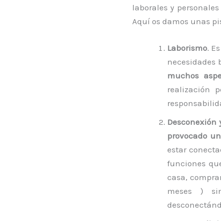
laborales y personale
Aquí os damos unas pi
Laborismo
. E
necesidades 
muchos aspec
realización 
responsabilid
Desconexión 
provocado un
estar conect
funciones qu
casa, compra
meses ) sin
desconectándo