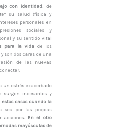
ajo con identidad
, de
” su salud (física y
intereses personales en
resiones sociales y
onal y su sentido vital
as para la vida
de los
 y son dos caras de una
asión de las nuevas
conectar.
ta un estrés exacerbado
e surgen incesantes y
n estos casos cuando la
ya sea por las propias
ar acciones.
En el otro
n jornadas mayúsculas de