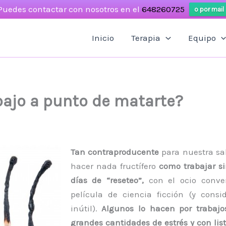
Puedes contactar con nosotros en el
648260725
o por mail
Inicio
Terapia
Equipo
abajo a punto de matarte?
Tan contraproducente
para nuestra sal
hacer nada fructífero
como trabajar si
días de “reseteo”,
con el ocio conver
película de ciencia ficción (y cons
inútil).
Algunos lo hacen por trabajo
grandes cantidades de estrés y con list