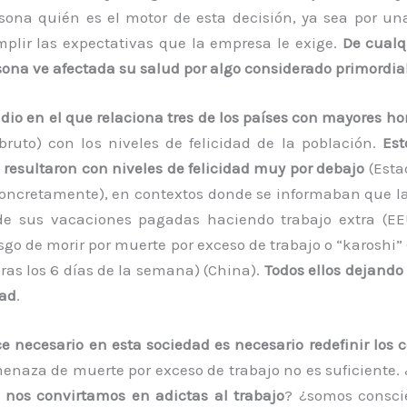
rsona quién es el motor de esta decisión, ya sea por u
mplir las expectativas que la empresa le exige.
De cualq
sona ve afectada su salud por algo considerado primordial
dio en el que relaciona tres de los países con mayores ho
bruto) con los niveles de felicidad de la población.
Est
 resultaron con niveles de felicidad muy por debajo
(Esta
 concretamente), en contextos donde se informaban que l
de sus vacaciones pagadas haciendo trabajo extra (E
sgo de morir por muerte por exceso de trabajo o “karoshi” 
oras los 6 días de la semana) (China).
Todos ellos dejando 
dad
.
 necesario en esta sociedad es necesario redefinir los c
menaza de muerte por exceso de trabajo no es suficiente. 
 nos convirtamos en adictas al trabajo
? ¿somos consci