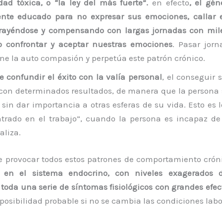
ad tóxica, o “la ley del más fuerte”.
en efecto
, el gé
nte educado para no expresar sus emociones, callar el
trayéndose y compensando con largas jornadas con mil
o confrontar y aceptar nuestras emociones
. Pasar jor
ene la auto compasión y perpetúa este patrón crónico.
e confundir el éxito con la valía personal
, el conseguir 
con determinados resultados, de manera que la persona 
sin dar importancia a otras esferas de su vida. Esto e
trado en el trabajo”, cuando la persona es incapaz de 
aliza.
e provocar todos estos patrones de comportamiento cró
en el sistema endocrino, con niveles exagerados d
y toda una serie de síntomas fisiológicos con grandes efe
posibilidad probable si no se cambia las condiciones labo