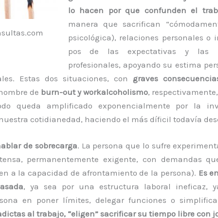
lo hacen por que confunden el trab
manera que sacrifican “cómodamente
nsultas.com
psicológica), relaciones personales o 
pos de las expectativas y las p
profesionales, apoyando su estima pers
les. Estas dos situaciones, con
graves consecuenci
l nombre de
burn-out y workalcoholismo
, respectivamente,
do queda amplificado exponencialmente por la inv
 nuestra cotidianedad, haciendo el más díficil todavía des
hablar de sobrecarga
. La persona que lo sufre experimen
ntensa, permanentemente exigente, con demandas qu
en a la capacidad de afrontamiento de la persona).
Es e
pasada
, ya sea por una estructura laboral ineficaz, 
rsona en poner límites, delegar funciones o simplific
dictas al trabajo, “eligen” sacrificar su tiempo libre co