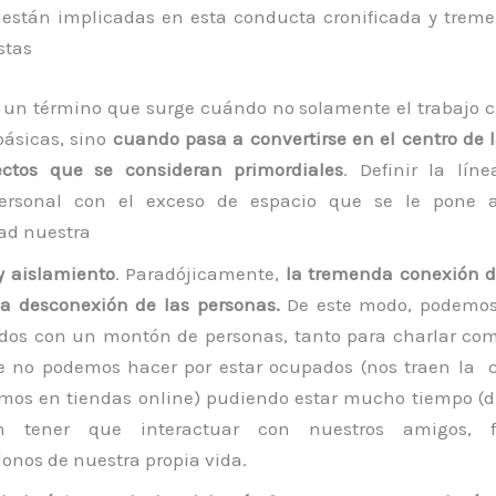
s están implicadas en esta conducta cronificada y trem
stas
s un término que surge cuándo no solamente el trabajo c
básicas, sino
cuando pasa a convertirse en el centro de l
tos que se consideran primordiales
. Definir la lín
personal con el exceso de espacio que se le pone 
ad nuestra
y aislamiento
. Paradójicamente,
la tremenda conexión de
a desconexión de las personas.
De este modo, podemos 
ados con un montón de personas, tanto para charlar c
e no podemos hacer por estar ocupados (nos traen la 
mos en tiendas online) pudiendo estar mucho tiempo (d
 tener que interactuar con nuestros amigos, fa
nos de nuestra propia vida.