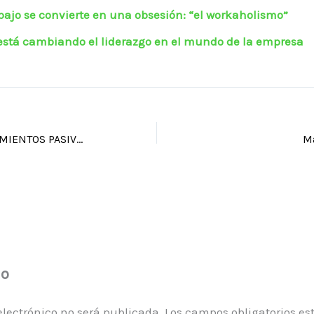
bajo se convierte en una obsesión: “el workaholismo”
stá cambiando el liderazgo en el mundo de la empresa
CUANDO LOS COMPORTAMIENTOS PASIVO-AGRESIVOS INFLUYEN EN TU ENTORNO LABORAL
Ma
io
electrónico no será publicada.
Los campos obligatorios e