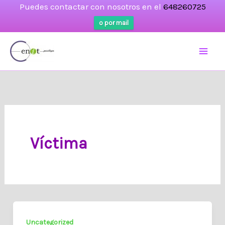
Puedes contactar con nosotros en el
648260725
o por mail
Ir
al
contenido
Víctima
Uncategorized