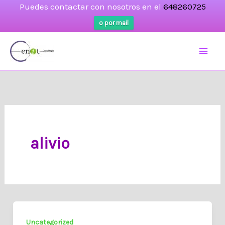
Puedes contactar con nosotros en el
648260725
o por mail
Ir
al
contenido
alivio
Uncategorized