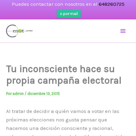
Puedes contactar con nosotros en el
648260725
o por mail
Ir
al
contenido
Tu inconsciente hace su
propia campaña electoral
Por
admin
/
diciembre 13, 2015
Al tratar de decidir a quién vamos a votar en las
próximas elecciones nos gusta pensar que
hacemos una decisión consciente y racional,