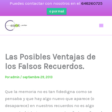
Puedes contactar con nosotros en el
648260725
o por mail
Ir
al
contenido
Las Posibles Ventajas de
los Falsos Recuerdos.
Por
admin
/
septiembre 29, 2013
Que la memoria no es tan fidedigna como se
pensaba y que hay algo nuevo que aparece (o
desaparece) en nuestros recuerdos no es algo