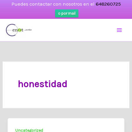
Puedes contactar con nosotros en el
648260725
o por mail
Ir
al
contenido
honestidad
Uncategorized