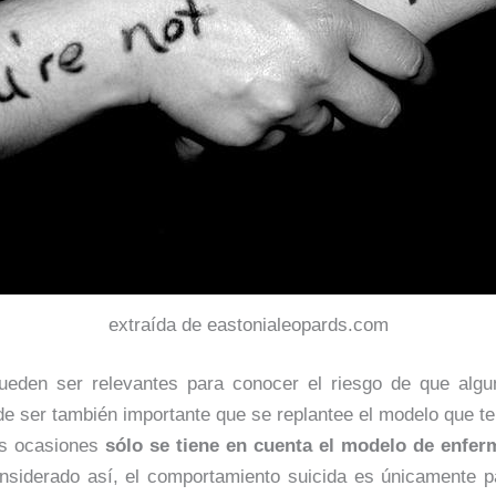
extraída de eastonialeopards.com
ueden ser relevantes para conocer el riesgo de que algu
de ser también importante que se replantee el modelo que te
s ocasiones
sólo se tiene en cuenta el modelo de enfe
onsiderado así, el comportamiento suicida es únicamente 