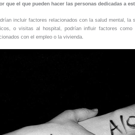
r que el que pueden hacer las personas dedicadas a est
rían incluir factores relacionados con la salud mental, la 
cos, o visitas al hospital, podrían influir factores como 
cionados con el empleo o la vivienda.