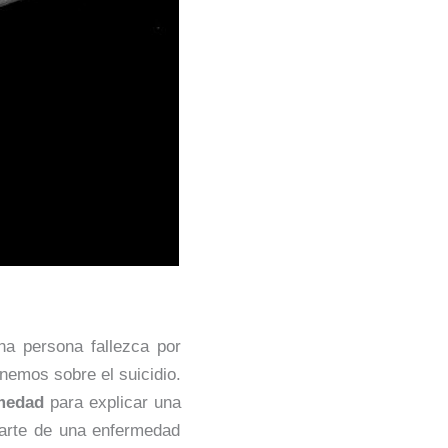
na persona fallezca por
nemos sobre el suicidio.
rmedad
para explicar una
parte de una enfermedad