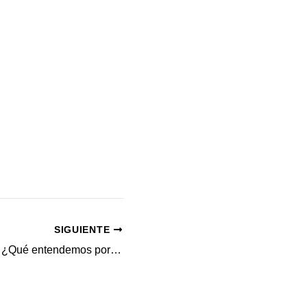
SIGUIENTE
Orgullo LGTBQ+: ¿Qué entendemos por Psicología Afirmativa?