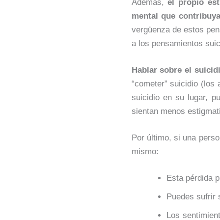
Además,
el propio es
mental que contribuya
vergüenza de estos pens
a los pensamientos suic
Hablar sobre el suici
“cometer” suicidio (los 
suicidio en su lugar, 
sientan menos estigmat
Por último, si una pers
mismo:
Esta pérdida 
Puedes sufrir 
Los sentimien