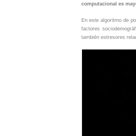
computacional es mayo
En este algoritmo de pod
factores sociodemográfi
también estresores rela