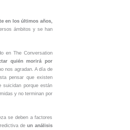
e en los últimos años,
ersos ámbitos y se han
ado en The Conversation
ctar quién morirá por
no nos agradan. A día de
sta pensar que existen
e suicidan porque están
midas y no terminan por
eza se deben a factores
predictiva de
un análisis