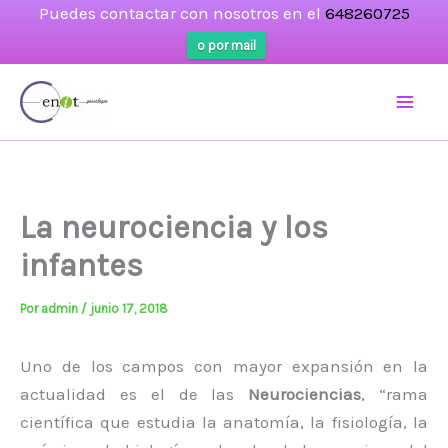
Puedes contactar con nosotros en el
648260725
o por mail
Ir
al
contenido
La neurociencia y los
infantes
Por
admin
/
junio 17, 2018
Uno de los campos con mayor expansión en la
actualidad es el de las
Neurociencias
, “rama
científica que estudia la anatomía, la fisiología, la