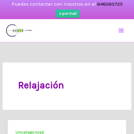
Puedes contactar con nosotros en el
648260725
o por mail
Ir
al
contenido
Relajación
Uncategorized