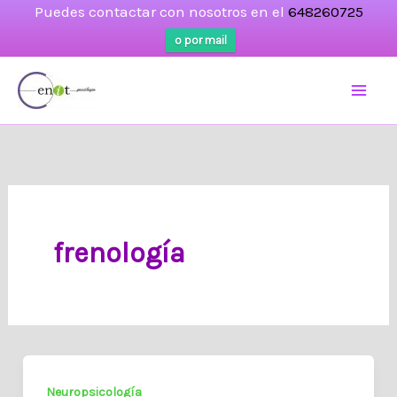
Puedes contactar con nosotros en el
648260725
o por mail
Ir
al
contenido
frenología
Neuropsicología