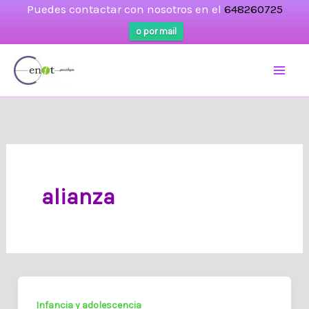
Puedes contactar con nosotros en el
648260725
o por mail
Ir
al
contenido
alianza
Infancia y adolescencia