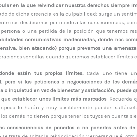
ular en la que reivindicar nuestros derechos siempre i
tado de dicha creencia es la culpabilidad: surge un sent
nte nos desdecimos por miedo a las consecuencias, co
a persona o una perdida de la posición que tenemos res
abilidades comunicativas inadecuadas, donde nos c
efensiva, bien atacando) porque prevemos una amenaza
eraciones sencillas cuando queremos establecer límites 
donde están tus propios límites.
Cada uno tiene un
d,
pero si las peticiones o negociaciones de los demá
za o inquietud en vez de bienestar y satisfacción, puede 
s que establecer unos límites más marcados
. Recuerda q
mpoco lo harán y muy posiblemente pueden saltárselo
los demás no tienen porque tener los tuyos en cuenta si
las consecuencias de ponerlos o no ponerlos antes de
 se trata de soltar la reivindicación y esperar que él otro