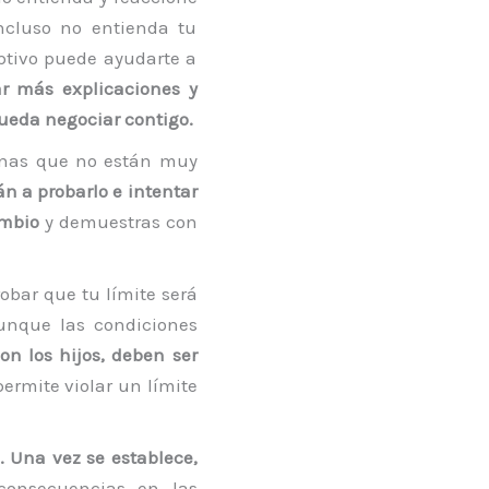
ncluso no entienda tu
ptivo puede ayudarte a
r más explicaciones y
pueda negociar contigo.
onas que no están muy
n a probarlo e intentar
ambio
y demuestras con
robar que tu límite será
aunque las condiciones
on los hijos, deben ser
 permite violar un límite
. Una vez se establece,
 consecuencias en las