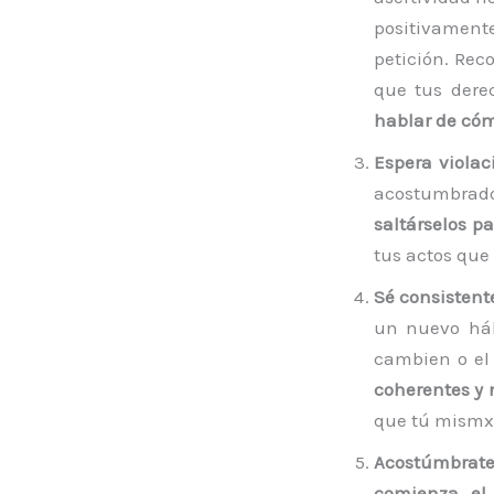
positivament
petición. Rec
que tus dere
hablar de cómo
Espera violac
acostumbrado
saltárselos p
tus actos que 
Sé consistent
un nuevo háb
cambien o el 
coherentes y 
que tú mismx 
Acostúmbrate 
comienza el 