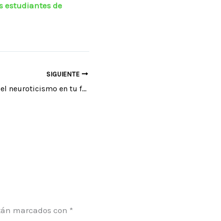
s estudiantes de
SIGUIENTE
4 formas de usar el neuroticismo en tu favor
stán marcados con
*