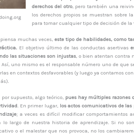
derechos del otro
, pero también una reivin
los derechos propios se muestran sobre l
doing.org
para tomar cualquier tipo de decisión de la 
e piensa muchas veces,
este tipo de habilidades, como ta
ráctica.
El objetivo último de las conductas asertivas
e
do las situaciones son injustas
, o bien atentan contra 
. Así, uno mismo es el responsable número uno de que se
rlas en contextos desfavorables (y luego ya contamos con
ás).
 por supuesto, algo teórico,
pues hay múltiples razones 
rtividad
. En primer lugar,
los actos comunicativos de las
ndizaje
; a veces es difícil modificar comportamientos
a lo largo de nuestra historia de aprendizaje. Si no s
cativo o el malestar que nos provoca, no los cambiaremo