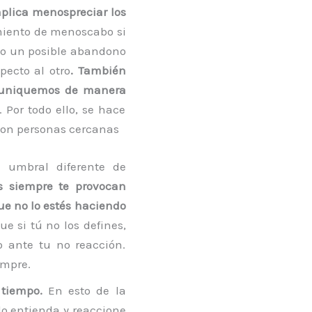
mplica menospreciar los
imiento de menoscabo si
mo un posible abandono
pecto al otro
. También
omuniquemos de manera
. Por todo ello, se hace
con personas cercanas
 umbral diferente de
s siempre te provocan
que no lo estés haciendo
ue si tú no los defines,
 ante tu no reacción.
empre.
 tiempo.
En esto de la
 lo entienda y reaccione