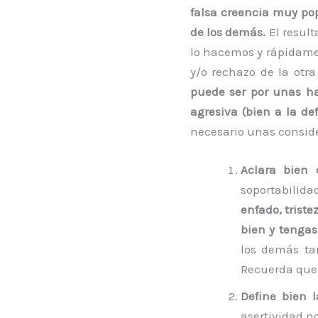
falsa creencia muy pop
de los demás.
El resul
lo hacemos y rápidame
y/o rechazo de la otr
puede ser por unas h
agresiva (bien a la d
necesario unas consid
Aclara bien 
soportabilida
enfado, triste
bien y tenga
los demás ta
Recuerda que 
Define bien 
asertividad no