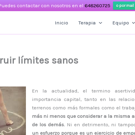
Puedes contactar con nosotros en el
648260725
o por mail
Inicio
Terapia
Equipo
uir límites sanos
En la actualidad, el termino asertiv
importancia capital, tanto en las relac
terrenos como más formales como el traba
más ni menos que considerar a la misma al
de los demás
. Ni en detrimento, ni tamp
un esfuerzo porque es un ejercicio de empa