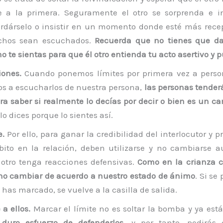
e a la primera. Seguramente el otro se sorprenda e i
ordárselo o insistir en un momento donde esté más rece
chos sean escuchados.
Recuerda que no tienes que da
 te sientas para que él otro entienda tu acto asertivo y 
iones.
Cuando ponemos límites por primera vez a pers
s a escucharlos de nuestra persona,
las personas tenderá
ara saber si realmente lo decías por decir o bien es un c
lo dices porque lo sientes así.
e.
Por ello, para ganar la credibilidad del interlocutor y p
ito en la relación, deben utilizarse y no cambiarse 
otro tenga reacciones defensivas.
Como en la crianza c
no cambiar de acuerdo a nuestro estado de ánimo
. Si se
has marcado, se vuelve a la casilla de salida.
a ellos.
Marcar el límite no es soltar la bomba y ya está
duro esfuerzo de defenderlos
, y por tanto, pedirás