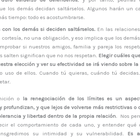
que los demás decidan saltárselos. Algunos harán un c
ás tiempo: todo es acostumbrarse.
 con los demás si deciden saltárselos.
En las relaciones
a cortesía, no una obligación, y eso implica que los demás
mprobar si nuestros amigos, familia y pareja los respe
os salten significan que no nos respetan.
Elegir cuáles qu
estra elección y ver su efectividad se irá viendo sobre l
o uso de ellos. Cuando tú quieras, cuándo tú decidas.
tar.
inición o
la renegociación de los límites es un aspect
y profundizan, y que lejos de volverse más restrictivas o
erancia y libertad dentro de la propia relación
. Nos per
cir el comportamiento de cada uno, y entender qué 
ansgredimos su intimidad y su vulnerabilidad.
Es a