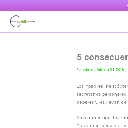
Ir
al
contenido
5 consecuen
Por
admin
/
febrero 24, 2018
Los “padres helicópte
secretarios personales
deberes y les llevan de
Muy a menudo, los niño
Cualquier persona c