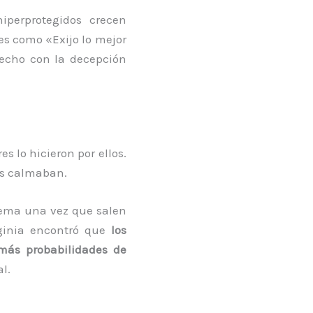
iperprotegidos crecen
es como «Exijo lo mejor
recho con la decepción
s lo hicieron por ellos.
los calmaban.
lema una vez que salen
rginia encontró que
los
 más probabilidades de
l.