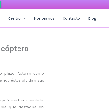
Centro
Honorarios
Contacto
Blog
icóptero
rto plazo. Actúan como
uando éstos olvidan sus
a. Y eso tiene sentido.
able que destaque en