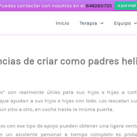
Puedes contactar con nosotros en el
648260725
o por mail
Inicio
Terapia
Equipo
cias de criar como padres hel
ro” son realmente útiles para sus hijos e hijas a co
 que ayudan a sus hijos e hijas con todo. Los rescatan c
 un sitio a otro, en coche hasta la misma puerta.
s con ese tipo de apoyo pueden obtener una ligera ventaj
on un asistente personal a tiempo completo es prob