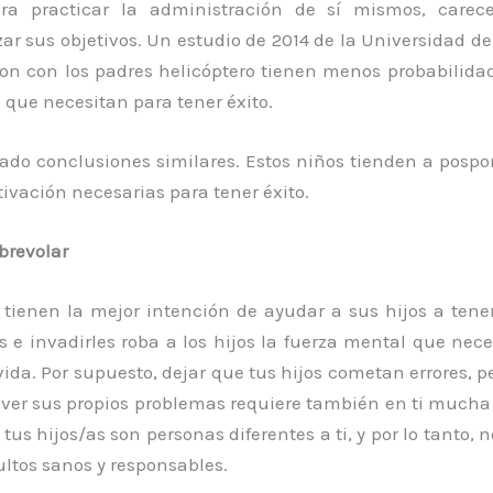
ra practicar la administración de sí mismos, carec
ar sus objetivos. Un estudio de 2014 de la Universidad d
ron con los padres helicóptero tienen menos probabilidad
 que necesitan para tener éxito.
ado conclusiones similares. Estos niños tienden a pospo
otivación necesarias para tener éxito.
brevolar
 tienen la mejor intención de ayudar a sus hijos a tener
es e invadirles roba a los hijos la fuerza mental que nec
ida. Por supuesto, dejar que tus hijos cometan errores, per
lver sus propios problemas requiere también en ti mucha 
tus hijos/as son personas diferentes a ti, y por lo tanto,
ultos sanos y responsables.