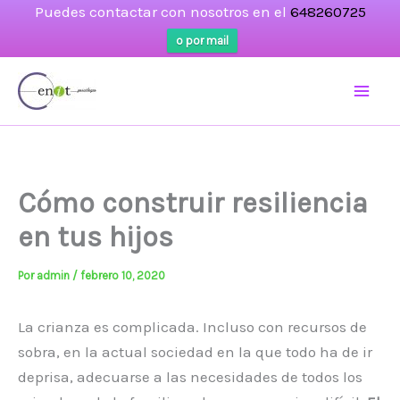
Puedes contactar con nosotros en el
648260725
o por mail
Ir
al
contenido
Cómo construir resiliencia
en tus hijos
Por
admin
/
febrero 10, 2020
La crianza es complicada. Incluso con recursos de
sobra, en la actual sociedad en la que todo ha de ir
deprisa, adecuarse a las necesidades de todos los