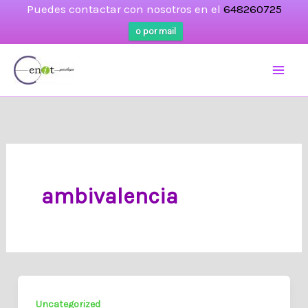
Puedes contactar con nosotros en el
648260725
o por mail
Ir
al
contenido
ambivalencia
Uncategorized