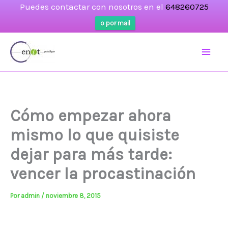
Puedes contactar con nosotros en el
648260725
o por mail
Ir
al
contenido
Cómo empezar ahora
mismo lo que quisiste
dejar para más tarde:
vencer la procastinación
Por
admin
/
noviembre 8, 2015