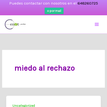
Puedes contactar con nosotros en el
648260725
o por mail
Ir
al
contenido
miedo al rechazo
Uncategorized