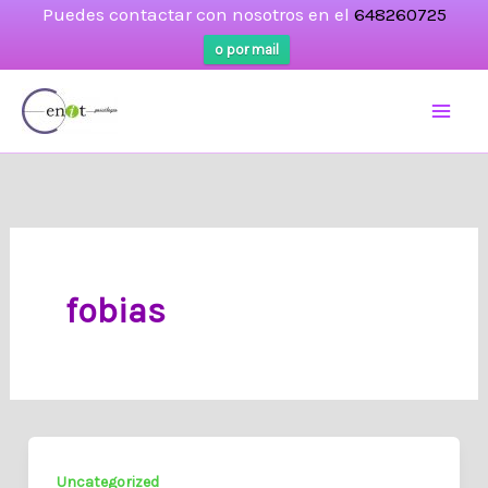
Puedes contactar con nosotros en el
648260725
o por mail
Ir
al
contenido
fobias
Uncategorized