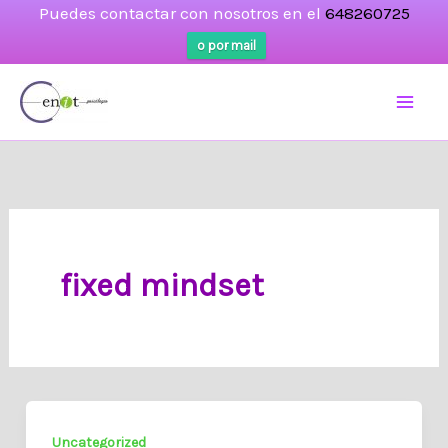
Puedes contactar con nosotros en el
648260725
o por mail
Ir
al
contenido
fixed mindset
Uncategorized