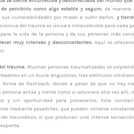
da se siente entumecida y desconectada del mundo que l
 de percibirlo como algo estable y seguro
; de manera 
 sus vulnerabilidades por miedo a sufrir daños,
y tiend
periencia del trauma es única e intransferible para cada 
 para la vida de la persona y de sus personas más cerca
recer muy intensas y desconcertantes.
Aquí os ofrece
r:
del trauma
. Muchas personas traumatizadas se sorprende
urbadores en un bucle angustioso, tras estímulos cotidiano
n forma de flashback, donde a pesar de que no hay na
 persona actúa y siente como si estuviera otra vez allí,
os y sin oportunidad para procesarlos. Esta constan
rse mediante pesadillas, que pueden volverse constant
nido traumático, sí que producen una intensa sensació
espierta.