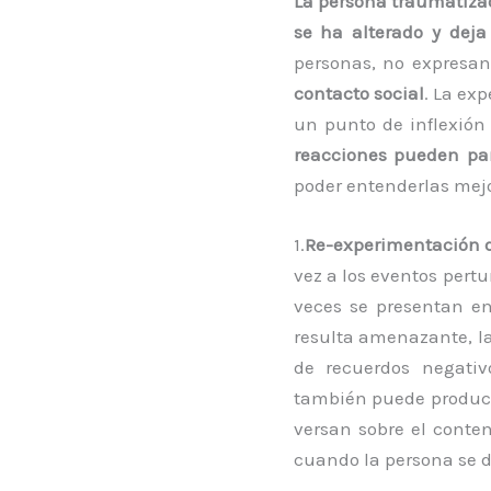
La persona traumatiza
se ha alterado y deja
personas, no expresan
contacto social
. La ex
un punto de inflexión
reacciones pueden pa
poder entenderlas mejo
1.
Re-experimentación 
vez a los eventos pert
veces se presentan e
resulta amenazante, la
de recuerdos negativ
también puede produci
versan sobre el conte
cuando la persona se d