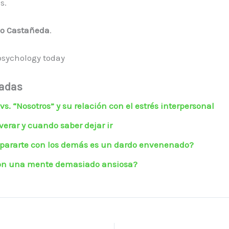
s.
co Castañeda
.
psychology today
nadas
 vs. “Nosotros” y su relación con el estrés interpersonal
erar y cuando saber dejar ir
ararte con los demás es un dardo envenenado?
on una mente demasiado ansiosa?