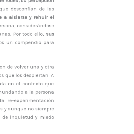
e rodea, su percepción
que desconfían de las
e a aislarse y rehuir el
persona, considerándose
nas. Por todo ello,
sus
mos un compendio para
n de volver una y otra
s que los despiertan. A
da en el contexto que
 inundando a la persona
te re-experimentación
es y aunque no siempre
n de inquietud y miedo