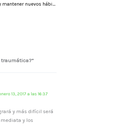
Así podrás crear y mantener nuevos hábitos
a traumática?”
enero 13, 2017 a las 16:37
ará y más difícil será
nmediata y los