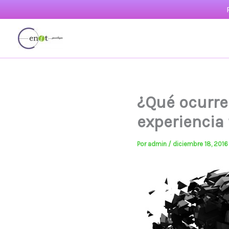
Ir
al
contenido
¿Qué ocurre
experiencia
Por
admin
/
diciembre 18, 2016