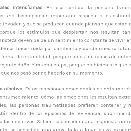
ales intensísimas
. En ese sentido, la persona trau
s una desproporción importante respecto a los estímul
 le invaden y que se producen cuando piensan que están ot
porque los estímulos que despiertan nos resultan t
Tristeza devenida de un sentimiento constante de vivir 
demos hacer nada por cambiarlo y donde nuestro futuro 
en forma de irritabilidad, porque somos incapaces de enten
mejante daño. Y mucha culpa, porque no hicimos lo que 
que nos pasó por no hacerlo en su momento.
 afectivo
. Estas reacciones emocionales se entremezc
 entumecimiento. Cómo las emociones les resultan ext
les, las personas traumatizadas prefieren contener y 
tán dentro de los episodios de revivencia, suprimien
o las negativas. Si bien se considera una respuesta natu
to, se considera una grave falla a largo plazo, exper