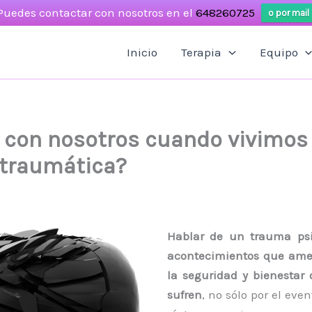
Puedes contactar con nosotros en el
648260725
o por mail
Inicio
Terapia
Equipo
 con nosotros cuando vivimos
 traumática?
Hablar de un trauma psi
acontecimientos que am
la seguridad y bienestar 
sufren
, no sólo por el eve