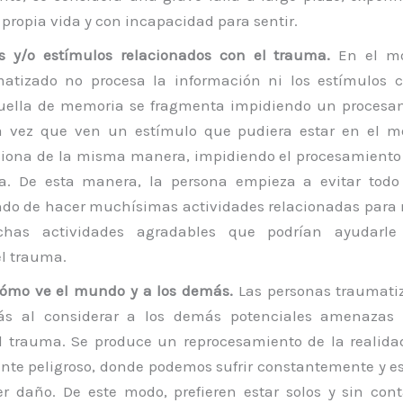
 propia vida y con incapacidad para sentir.
os y/o estímulos relacionados con el trauma.
En el mo
matizado no procesa la información ni los estímulos
huella de memoria se fragmenta impidiendo un procesa
 vez que ven un estímulo que pudiera estar en el m
ciona de la misma manera, impidiendo el procesamient
na. De esta manera, la persona empieza a evitar todo
do de hacer muchísimas actividades relacionadas para n
has actividades agradables que podrían ayudarl
l trauma.
ómo ve el mundo y a los demás.
Las personas traumati
ás al considerar a los demás potenciales amenazas
l trauma. Se produce un reprocesamiento de la realida
e peligroso, donde podemos sufrir constantemente y es
r daño. De este modo, prefieren estar solos y sin con