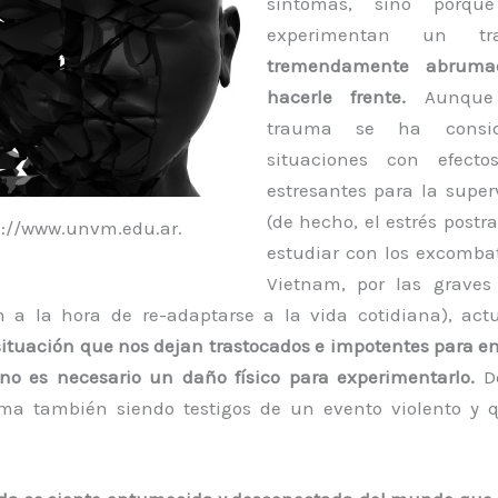
síntomas, sino porq
experimentan un 
tremendamente abruma
hacerle frente.
Aunque t
trauma se ha consid
situaciones con efectos
estresantes para la super
(de hecho, el estrés post
p://www.unvm.edu.ar.
estudiar con los excombat
Vietnam, por las graves 
n a la hora de re-adaptarse a la vida cotidiana), act
situación que nos dejan trastocados e impotentes para e
no es necesario un daño físico para experimentarlo.
De
ma también siendo testigos de un evento violento y 