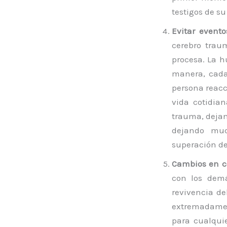
testigos de su
Evitar event
cerebro trau
procesa. La 
manera, cada
persona reac
vida cotidia
trauma, dejan
dejando muc
superación de
Cambios en c
con los dem
revivencia de
extremadament
para cualquie