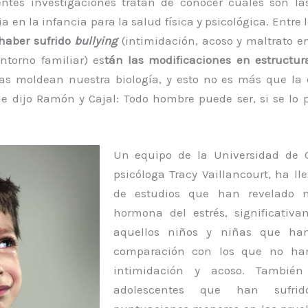
entes investigaciones tratan de conocer cuáles son l
a en la infancia para la salud física y psicológica. Entre 
 haber sufrido
bullying
(intimidación, acoso y maltrato e
ntorno familiar) es
tán las modificaciones en estructura
ias moldean nuestra biología, y esto no es más que la
 dijo Ramón y Cajal: Todo hombre puede ser, si se lo p
Un equipo de la Universidad de O
psicóloga Tracy Vaillancourt, ha l
de estudios que han revelado ni
hormona del estrés, significativa
aquellos niños y niñas que han
comparación con los que no han
intimidación y acoso. También
adolescentes que han sufrid