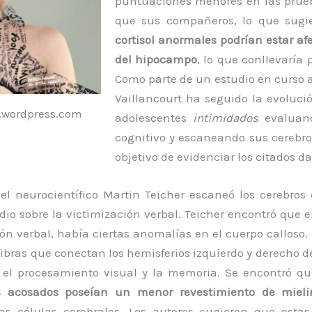
puntuaciones menores en las prue
que sus compañeros, lo que sug
cortisol anormales podrían estar a
del hipocampo
, lo que conllevaría
Como parte de un estudio en curso a 
Vaillancourt ha seguido la evoluci
g.wordpress.com
adolescentes
intimidados
evaluan
cognitivo y escaneando sus cerebro
objetivo de evidenciar los citados 
el neurocientífico Martin Teicher escaneó los cerebros
io sobre la victimización verbal. Teicher encontró que 
ón verbal, había ciertas anomalías en el cuerpo calloso. 
fibras que conectan los hemisferios izquierdo y derecho de
 el procesamiento visual y la memoria. Se encontró q
os acosados poseían un menor revestimiento de mieli
as células cerebrales. Los autores sugieren que estas