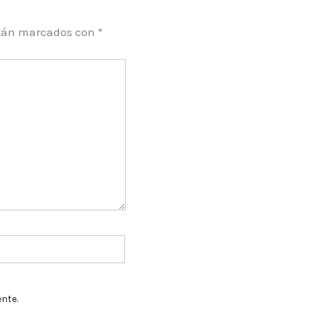
stán marcados con
*
nte.