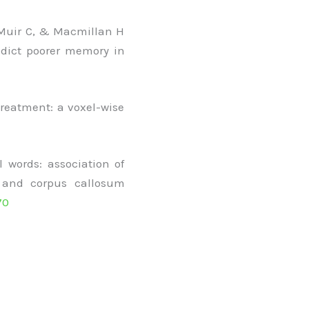
, Muir C, & Macmillan H
redict poorer memory in
treatment: a voxel-wise
 words: association of
s and corpus callosum
70