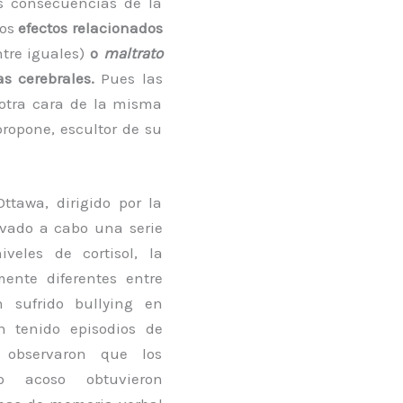
as consecuencias de la
los
efectos relacionados
ntre iguales)
o
maltrato
s cerebrales.
Pues las
 otra cara de la misma
ropone, escultor de su
ttawa, dirigido por la
levado a cabo una serie
veles de cortisol, la
mente diferentes entre
 sufrido bullying en
 tenido episodios de
 observaron que los
o acoso obtuvieron