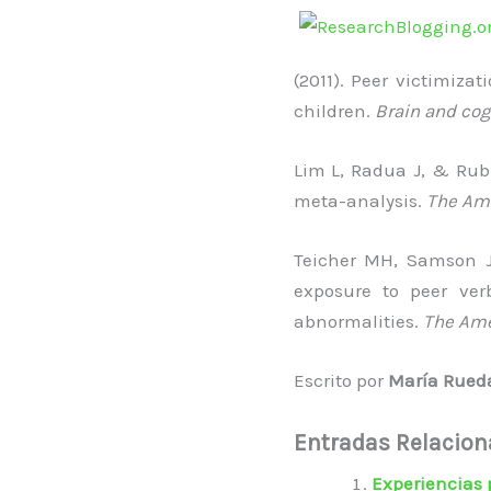
(2011). Peer victimiza
children.
Brain and cog
Lim L, Radua J, & Rubi
meta-analysis.
The Ame
Teicher MH, Samson JA
exposure to peer ver
abnormalities.
The Amer
Escrito por
María Rued
Entradas Relacio
Experiencias 