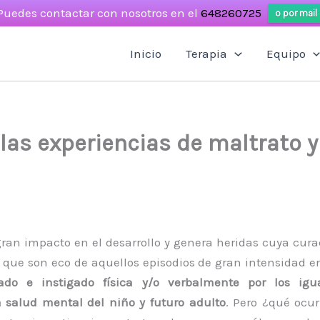
Puedes contactar con nosotros en el
648260725
o por mail
Inicio
Terapia
Equipo
 las experiencias de maltrato y
gran impacto en el desarrollo y genera heridas cuya cur
 que son eco de aquellos episodios de gran intensidad en
ado e instigado física y/o verbalmente por los ig
 salud mental del niño y futuro adulto
. Pero ¿qué ocur