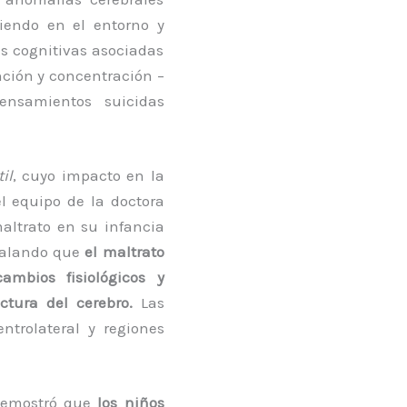
iendo en el entorno y
s cognitivas asociadas
nción y concentración –
ensamientos suicidas
il
, cuyo impacto en la
el equipo de la doctora
altrato en su infancia
ñalando que
el maltrato
mbios fisiológicos y
ctura del cerebro.
Las
ntrolateral y regiones
 demostró que
los niños