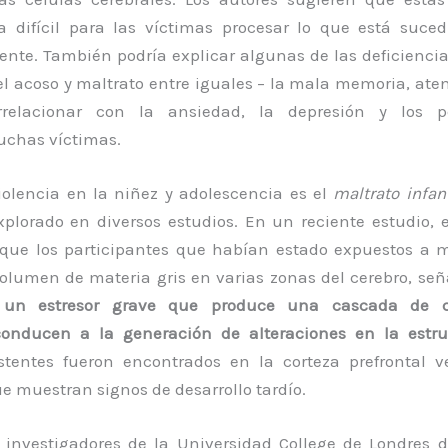
 difícil para las víctimas procesar lo que está suced
nte. También podría explicar algunas de las deficiencia
l acoso y maltrato entre iguales – la mala memoria, ate
rrelacionar con la ansiedad, la depresión y los p
uchas víctimas.
iolencia en la niñez y adolescencia es el
maltrato infant
plorado en diversos estudios. En un reciente estudio, 
que los participantes que habían estado expuestos a m
lumen de materia gris en varias zonas del cerebro, se
 un estresor grave que produce una cascada de ca
conducen a la generación de alteraciones en la estru
entes fueron encontrados en la corteza prefrontal ve
e muestran signos de desarrollo tardío.
 investigadores de la Universidad College de Londres