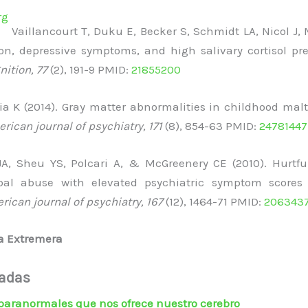
Vaillancourt T, Duku E, Becker S, Schmidt LA, Nicol J
tion, depressive symptoms, and high salivary cortisol p
nition, 77
(2), 191-9 PMID:
21855200
a K (2014). Gray matter abnormalities in childhood mal
rican journal of psychiatry, 171
(8), 854-63 PMID:
24781447
, Sheu YS, Polcari A, & McGreenery CE (2010). Hurtful
bal abuse with elevated psychiatric symptom score
ican journal of psychiatry, 167
(12), 1464-71 PMID:
206343
a Extremera
nadas
paranormales que nos ofrece nuestro cerebro