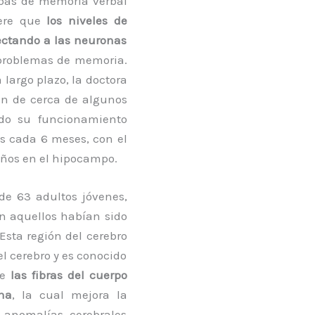
bas de memoria verbal
iere que
los niveles de
fectando a las neuronas
 problemas de memoria.
largo plazo, la doctora
ón de cerca de algunos
do su funcionamiento
s cada 6 meses, con el
daños en el hipocampo.
 de 63 adultos jóvenes,
en aquellos habían sido
Esta región del cerebro
l cerebro y es conocido
ue
las fibras del cuerpo
na
, la cual mejora la
 anomalías cerebrales