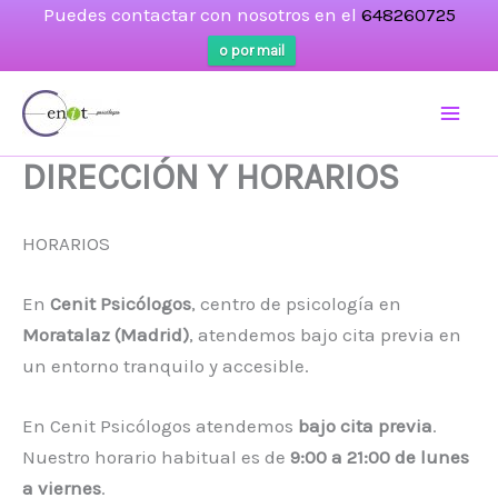
Puedes contactar con nosotros en el
648260725
o por mail
Ir
al
contenido
DIRECCIÓN Y HORARIOS
HORARIOS
En
Cenit Psicólogos
, centro de psicología en
Moratalaz (Madrid)
, atendemos bajo cita previa en
un entorno tranquilo y accesible.
En Cenit Psicólogos atendemos
bajo cita previa
.
Nuestro horario habitual es de
9:00 a 21:00 de lunes
a viernes
.