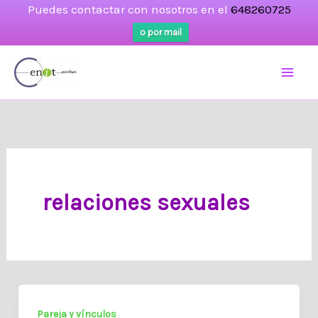
Puedes contactar con nosotros en el
648260725
o por mail
Ir
al
contenido
relaciones sexuales
Pareja y vínculos