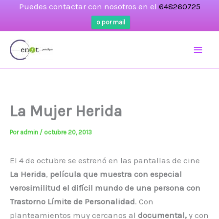
Puedes contactar con nosotros en el
648260725
o por mail
Ir
al
contenido
La Mujer Herida
Por
admin
/
octubre 20, 2013
El 4 de octubre se estrenó en las pantallas de cine
La Herida
,
película que muestra con especial
verosimilitud el difícil mundo de una persona con
Trastorno Límite de Personalidad
. Con
planteamientos muy cercanos al
documental,
y con