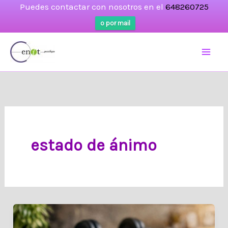
Puedes contactar con nosotros en el
648260725
o por mail
Ir
al
contenido
estado de ánimo